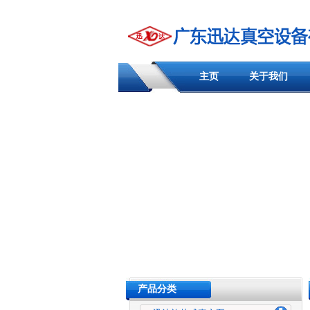
主页
关于我们
产品分类