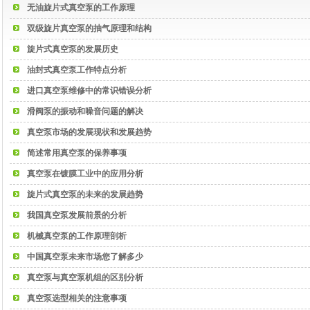
无油旋片式真空泵的工作原理
双级旋片真空泵的抽气原理和结构
旋片式真空泵的发展历史
油封式真空泵工作特点分析
进口真空泵维修中的常识错误分析
滑阀泵的振动和噪音问题的解决
真空泵市场的发展现状和发展趋势
简述常用真空泵的保养事项
真空泵在镀膜工业中的应用分析
旋片式真空泵的未来的发展趋势
我国真空泵发展前景的分析
机械真空泵的工作原理剖析
中国真空泵未来市场您了解多少
真空泵与真空泵机组的区别分析
真空泵选型相关的注意事项