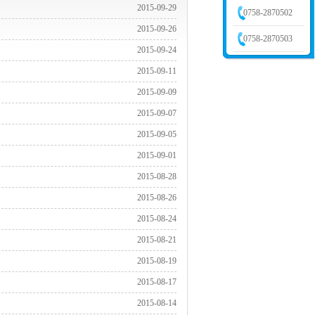
2015-09-29
0758-2870502
2015-09-26
0758-2870503
2015-09-24
2015-09-11
2015-09-09
2015-09-07
2015-09-05
2015-09-01
2015-08-28
2015-08-26
2015-08-24
2015-08-21
2015-08-19
2015-08-17
2015-08-14