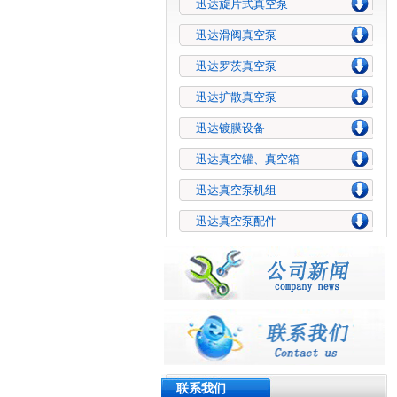
迅达旋片式真空泵
迅达滑阀真空泵
迅达罗茨真空泵
迅达扩散真空泵
迅达镀膜设备
迅达真空罐、真空箱
迅达真空泵机组
迅达真空泵配件
联系我们