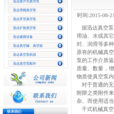
迅达旋片式真空泵
迅达滑阀真空泵
时间:2015-08-2
迅达罗茨真空泵
据
迅达真空泵
迅达扩散真空泵
用油、水或其它
迅达镀膜设备
封、润滑等多种
迅达真空罐、真空箱
原有的机械真空
迅达真空泵机组
泵的工作介质返
迅达真空泵配件
质量、数量，增
物质使真空泵内
对于普通的无
附阱之类附件来
杂。而使用适当
干式机械真空
联系我们