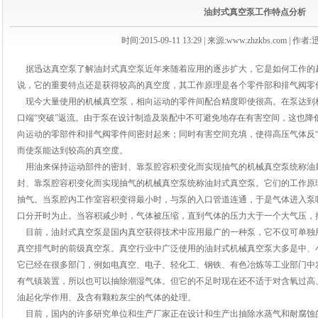
油封式真空泵工作特点分析
时间:2015-09-11 13:29 | 来源:www.zhzkbs.com | 
据
迅达真空泵
了解油封式真空泵近年来随着应用的逐步扩大，它是如何工作的
说，它的重要特点还是获得较高的真空度，其工作原理是各个零件部和排气阀零
现今大量使用的机械真空泵，相向运动的零件间配合精度即使很高。在泵达到
口端“突破”返流。由于泵在设计制造及装配中不可避免地存在有害空间，这也降
向运动的零部件和排气阀零件间密封起来；同时有害空间充填，使得高压气体反“
而使泵能达到较高的真空度。
用油来保持运动部件的密封、靠泵腔容积变化而实现抽气的机械真空泵统称油
封、靠泵腔容积变化而实现抽气的机械真空泵统称油封式真空泵。它们的工作原
抽气。当泵腔内工作室容积变得最小时，与泵的入口管道连通，于是气体进入泵
口分开时为止。当容积减少时，气体被压缩，直到气体的压力大于一个大气压，
目前，油封式真空泵是国内真空获得技术中应用最广的一种泵，它不仅可单独
真空排气时的前级真空泵。真空行业中广泛使用的油封式机械真空泵大多是中、
它已经在很多部门，例如电真空、电子、轻化工、钢铁、有色冶炼等工业部门中
有气镇装置，所以也可以抽除潮湿气体。但它的不足时现在还不适于对含氧过高
油起化学作用、及含有颗粒灰尘的气体的处理。
目前，国内的许多研究单位和生产厂家正在设计和生产出抽除水蒸气和耐腐蚀