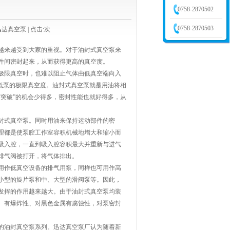
0758-2870502
0758-2870503
作者:迅达真空泵 | 点击:
次
越来越受到大家的重视。对于油封式真空泵来
件间密封起来，从而获得更高的真空度。
极限真空时，也难以阻止气体由低真空端向入
低泵的极限真空度。油封式真空泵就是用油将相
突破”的机会少得多，密封性能也就好得多，从
封式真空泵。同时用油来保持运动部件的密
理都是使泵腔工作室容积机械地增大和缩小而
吸入腔，一直到吸入腔容积最大并重新与进气
排气阀被打开，将气体排出。
用作低真空设备的排气用泵，同样也可用作高
小型的旋片泵和中、大型的滑阀泵等。因此，
发挥的作用越来越大。由于油封式真空泵均装
、有爆炸性、对黑色金属有腐蚀性，对泵密封
的油封真空泵系列。
迅达真空泵厂
认为随着新