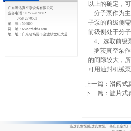
以上的确定，可
广东迅达真空泵设备有限公司
分子泵作为主
业务电话：0758-2870502
0758-2870503
子泵的前级侧需
邮 编：526000
网 址：www.zhzkbs.com
前级侧处于
地 址：广东省高要市金渡镇世纪大道
4、选取前级
罗茨真空泵
作
的间隙较大，所
可用油封机械泵
上一篇：
滑阀式
下一篇：
旋片式
迅达真空泵
|
迅达真空泵厂
|
肇庆真空泵厂
|