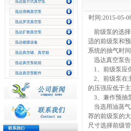
迅达旋片式真空泵
迅达滑阀真空泵
时间:2015-05-0
迅达罗茨真空泵
前级泵的选择
迅达扩散真空泵
适的前级泵和预
迅达镀膜设备
系统的抽气时间
迅达真空罐、真空箱
迅达真空泵
告
迅达真空泵机组
1、前级泵应
迅达真空泵配件
2、前级泵在主
的压强应低于主
3、兼作预抽
当选用油蒸气
荐的前级泵的大
尺寸选择前级管
联系我们