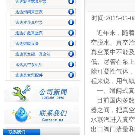
迅达旋片式真空泵
迅达滑阀真空泵
时间:2015-05-0
迅达罗茨真空泵
近年来，随着
迅达扩散真空泵
空脱水、真空冶
迅达镀膜设备
真空泵中不能及
迅达真空罐、真空箱
低。尽管在泵上
迅达真空泵机组
除可凝性气体，
迅达真空泵配件
程来说，用气镇
一、滑阀式真
目前国内多数
器之间，把真空
水蒸汽进入真空
出口阀门流量和
联系我们